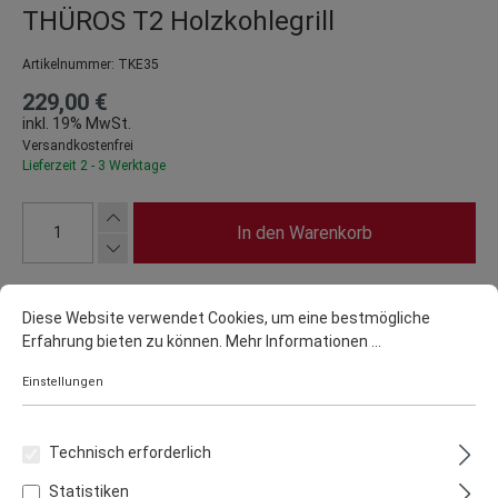
THÜROS T2 Holzkohlegrill
Artikelnummer:
TKE35
229,00 €
inkl. 19% MwSt.
Versandkostenfrei
Lieferzeit 2 - 3 Werktage
In den Warenkorb
Diese Website verwendet Cookies, um eine bestmögliche
Erfahrung bieten zu können.
Mehr Informationen ...
Einstellungen
Zum Merkzettel hinzufügen
Zum Vergleich hinzufügen
Teilen
Technisch erforderlich
Statistiken