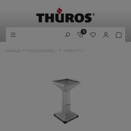
0
Grillshop
HOLZKOHLEGRILL
THÜROS T2