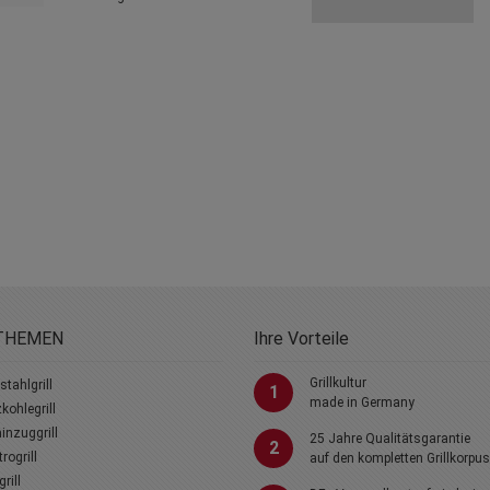
THEMEN
Ihre Vorteile
Grillkultur
stahlgrill
1
made in Germany
kohlegrill
nzuggrill
25 Jahre Qualitätsgarantie
2
trogrill
auf den kompletten Grillkorpus
rill