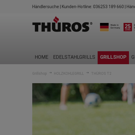
Händlersuche
| Kunden-Hotline:
036253 189 660
| Hän
HOME
EDELSTAHLGRILLS
GRILLSHOP
G
Grillshop
HOLZKOHLEGRILL
THÜROS T2