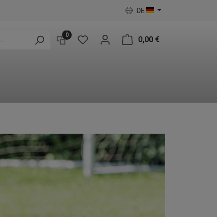
DE
0
0,00 €