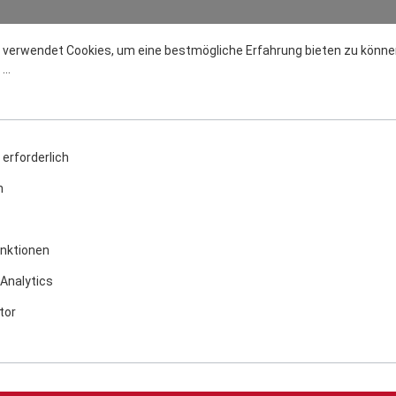
 verwendet Cookies, um eine bestmögliche Erfahrung bieten zu könne
..
erforderlich
n
ÜROS T2 Holzkohlegrill
THÜROS T2 XL 95cm
Holzkohlegrill
nktionen
Analytics
229,00 €
259,00 €
Versandkostenfrei
Versandkostenfrei
tor
In den Warenkorb
In den Warenkorb