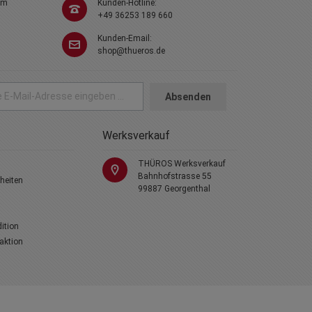
em
Kunden-Hotline:
+49 36253 189 660
Kunden-Email:
shop@thueros.de
Absenden
Werksverkauf
THÜROS Werksverkauf
Bahnhofstrasse 55
heiten
99887 Georgenthal
dition
laktion