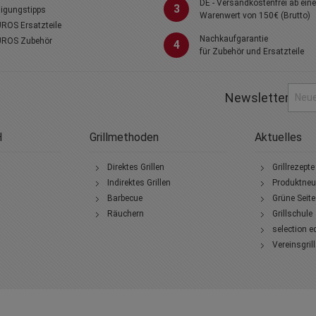
DE - Versandkostenfrei ab ein
3
igungstipps
Warenwert von 150€ (Brutto)
ROS Ersatzteile
Nachkaufgarantie
ROS Zubehör
4
für Zubehör und Ersatzteile
Newsletter
H
Grillmethoden
Aktuelles
Direktes Grillen
Grillrezepte
Indirektes Grillen
Produktneu
Barbecue
Grüne Seite
Räuchern
Grillschule
selection e
Vereinsgril