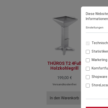
Diese Website
Informationen .
Einstellungen
Technisch 
Statistike
Marketing
THÜROS T2 4Fuß
TH
Holzkohlegrill
Komfortfu
Shopware 
199,00 €
Versandkostenfrei
StoreLoca
In den Warenkorb