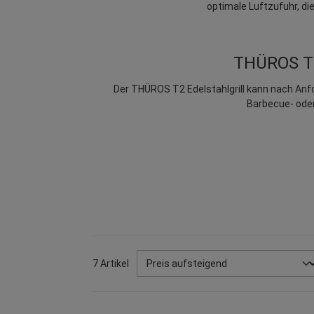
optimale Luftzufuhr, d
THÜROS T2 
Der THÜROS T2 Edelstahlgrill kann nach Anf
Barbecue- oder
7 Artikel