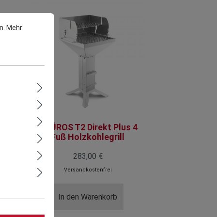
n.
Mehr
THÜROS T2 Direkt Plus 4
Fuß Holzkohlegrill
283,00 €
Versandkostenfrei
In den Warenkorb