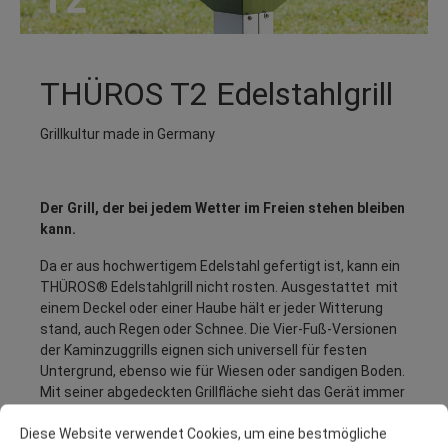
THÜROS T2 Edelstahlgrill
Grillkultur made in Germany
Der Grill, der bei jedem Wetter im Freien stehen bleiben
kann.
Da er aus hochwertigem Edelstahl gefertigt ist, kann ein
THÜROS® Edelstahlgrill nicht rosten. Ausgestattet mit
einem Deckel oder einer Haube hält er jeder Witterung
stand, auch Regen oder Schnee. Die Vier-Fuß-Versionen
der Kaminzuggrills eignen sich universell für festen
Untergrund, ebenso wie für Wiesen oder sandigen Boden.
Mit seiner abgedeckten Grillfläche sieht das Gerät immer
sauber aus.
Diese Website verwendet Cookies, um eine bestmögliche