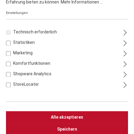
Notiz:
Prinzipiell sind alle Fußvarianten für die
Erfahrung bieten zu können.
Mehr Informationen ...
vorgestellten Kombinationen möglich.
Einstellungen
Herstellung:
Made in Germany
Technisch erforderlich
Artikelnummer:
TKE35
Statistiken
Breite:
37,6 cm
Marketing
Höhe:
76 cm
Komfortfunktionen
Tiefe:
37,6 cm
Shopware Analytics
Arbeitshöhe:
76 cm
StoreLocator
Gewicht:
7 kg
Alle akzeptieren
Speichern