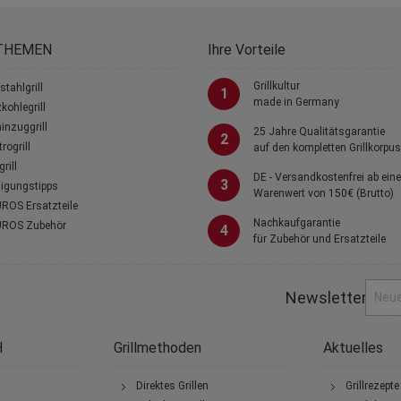
THEMEN
Ihre Vorteile
Grillkultur
stahlgrill
1
made in Germany
kohlegrill
nzuggrill
25 Jahre Qualitätsgarantie
2
trogrill
auf den kompletten Grillkorpus
rill
DE - Versandkostenfrei ab ein
3
igungstipps
Warenwert von 150€ (Brutto)
ROS Ersatzteile
Nachkaufgarantie
ROS Zubehör
4
für Zubehör und Ersatzteile
Newsletter
H
Grillmethoden
Aktuelles
Direktes Grillen
Grillrezepte