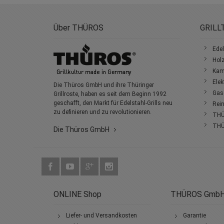
Über THÜROS
GRILL
Edel
Holz
Kami
Elek
Die Thüros GmbH und ihre Thüringer
Gasg
Grillroste, haben es seit dem Beginn 1992
geschafft, den Markt für Edelstahl-Grills neu
Rein
zu definieren und zu revolutionieren.
THÜ
THÜ
Die Thüros GmbH
ONLINE Shop
THÜROS Gmb
Liefer- und Versandkosten
Garantie