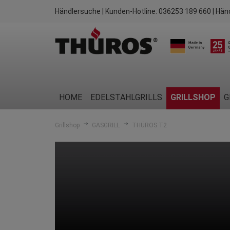
Händlersuche
| Kunden-Hotline:
036253 189 660
| Hän
HOME
EDELSTAHLGRILLS
GRILLSHOP
G
Grillshop
GASGRILL
THÜROS T2