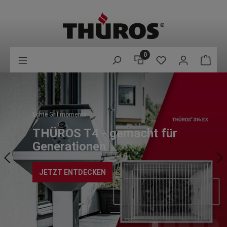
0
Echte Grillmomente
THÜROS T4 - gemacht für
Generationen
JETZT ENTDECKEN