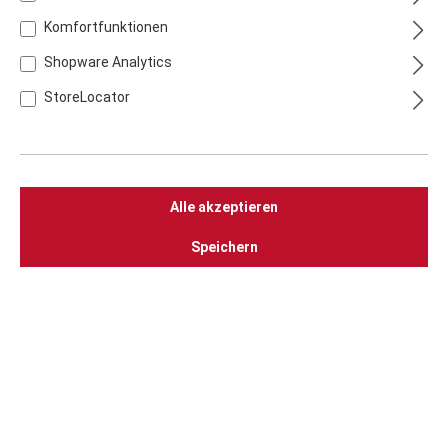
Vertreten durch:
Komfortfunktionen
Christian Schneider
Shopware Analytics
Kontakt
StoreLocator
Telefon: +49 36253. 366 0
E-Mail:
info@thueros.de
Umsatzsteuer-ID
Alle akzeptieren
Umsatzsteuer-Identifikationsnummer gemäß § 27 a
Umsatzsteuergesetz:
Speichern
DE 159557861
Redaktionell verantwortlich
Christian Schneider
EU-Streitschlichtung
Die Europäische Kommission stellt eine Plattform zur
Online-Streitbeilegung (OS) bereit: