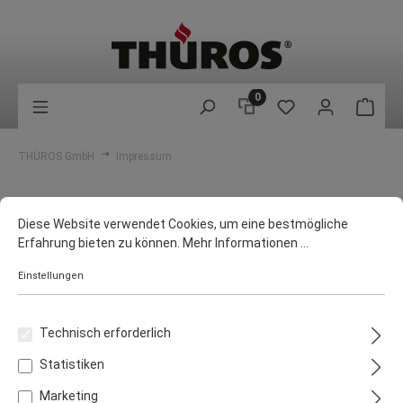
0
THÜROS GmbH
Impressum
Impressum
Diese Website verwendet Cookies, um eine bestmögliche
Erfahrung bieten zu können.
Mehr Informationen ...
Angaben gemäß § 5 TMG
Einstellungen
Thüros GmbH
Bahnhofstraße 55
Technisch erforderlich
99887 Georgenthal
Statistiken
Handelsregister: HRB 104494
Registergericht: Amtsgericht Jena
Marketing