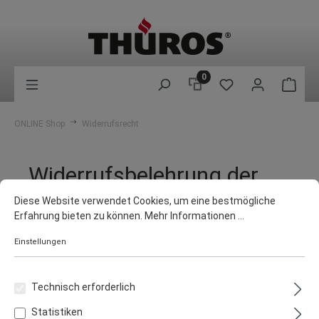
0
ONLINE Shop
Widerrufsrecht
Widerrufsbelehrung der
THÜROS GmbH
Diese Website verwendet Cookies, um eine bestmögliche
Erfahrung bieten zu können.
Mehr Informationen ...
Einstellungen
Widerrufsrecht
Technisch erforderlich
Sie können Ihre Vertragserklärung innerhalb von einem
Monat ohne Angabe von Gründen in Textform (z. B. Brief,
Statistiken