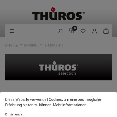
0
Grillshop
GASGRILL
THÜROS 418
THÜROS 418 Gasgrill
Diese Website verwendet Cookies, um eine bestmögliche
Erfahrung bieten zu können.
Mehr Informationen ...
Sie suchen den perfekten Gasgrill für Ihren
Einstellungen