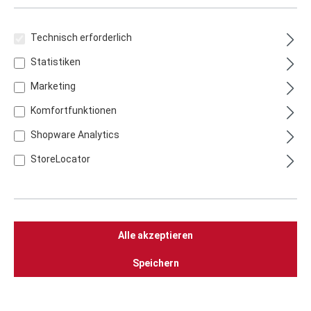
Garten? Dann sollten Sie sich den THÜROS 418
Gasgrill genauer anschauen! THÜROS Gasgrills
bieten alles, was man von einem Grill erwartet:
Technisch erforderlich
Hochwertige Materialien, leistungsstarke
Statistiken
Brenner und eine große Grillfläche.
Marketing
Komfortfunktionen
Shopware Analytics
StoreLocator
TÜV-zertifiziert nach DIN EN 498: Die Thüros Gasgrill-
Alle akzeptieren
Modelle 209, 314 und 418 stehen für geprüfte Sicherheit,
hochwertige Verarbeitung aus V2A-Edelstahl und
Speichern
zuverlässige Leistung – entwickelt und gefertigt in
Deutschland.