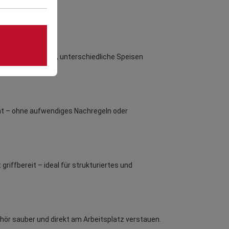
che ermöglichen es, unterschiedliche Speisen
nt – ohne aufwendiges Nachregeln oder
griffbereit – ideal für strukturiertes und
behör sauber und direkt am Arbeitsplatz verstauen.