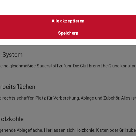
m Überblick
Alle akzeptieren
len
Speichern
usreichend Platz für große Mengen Grillgut. Zwei getrennte Grillberei
ug-System
ine gleichmäßige Sauerstoffzufuhr. Die Glut brennt heiß und konsta
Arbeitsflächen
 rechts schaffen Platz für Vorbereitung, Ablage und Zubehör. Alles ist 
Holzkohle
hgehende Ablagefläche. Hier lassen sich Holzkohle, Kisten oder Grillzu