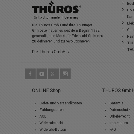
Edel
Holz
Kami
Elek
Die Thüros GmbH und ihre Thüringer
Gasg
Grillroste, haben es seit dem Beginn 1992
geschafft, den Markt für Edelstahl-Grills neu
Rein
zu definieren und zu revolutionieren.
THÜ
THÜ
Die Thüros GmbH
ONLINE Shop
THÜROS Gmb
Liefer- und Versandkosten
Garantie
Zahlungsarten
Datenschutz
AGB
Urheberrecht
Widerrufsrecht
Impressum
Widerufs-Button
FAQ