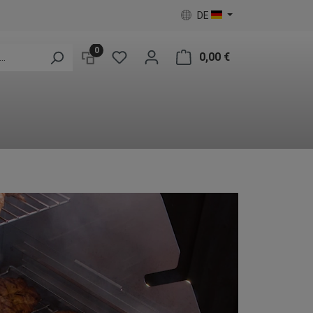
DE
0
0,00 €