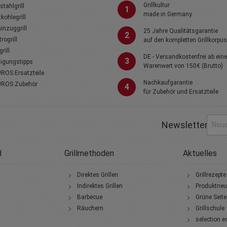
Grillkultur
stahlgrill
1
made in Germany
kohlegrill
nzuggrill
25 Jahre Qualitätsgarantie
2
trogrill
auf den kompletten Grillkorpus
rill
DE - Versandkostenfrei ab ein
3
igungstipps
Warenwert von 150€ (Brutto)
ROS Ersatzteile
Nachkaufgarantie
ROS Zubehör
4
für Zubehör und Ersatzteile
Newsletter
H
Grillmethoden
Aktuelles
Direktes Grillen
Grillrezepte
Indirektes Grillen
Produktneu
Barbecue
Grüne Seite
Räuchern
Grillschule
selection e