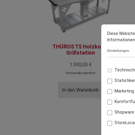
Diese Website
Informationen .
THÜROS T5 Holzkohle
Einstellungen
Grillstation
1.590,00 €
Technisch 
Versandkostenfrei
Statistike
In den Warenkorb
Marketing
Komfortfu
Shopware 
StoreLoca