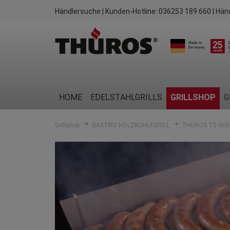
Händlersuche
| Kunden-Hotline:
036253 189 660
| Hän
HOME
EDELSTAHLGRILLS
GRILLSHOP
G
Grillshop
GASTRO HOLZKOHLEGRILL
THÜROS T5 Grill