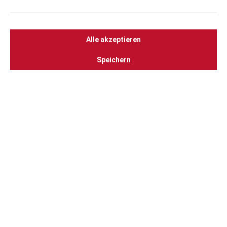
Alle akzeptieren
Speichern
THÜROS B2 - Schaschlik Tischgrill
199,00 €
Versandkostenfrei
In den Warenkorb