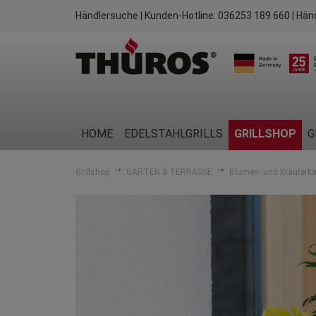
Händlersuche
| Kunden-Hotline:
036253 189 660
| Hän
HOME
EDELSTAHLGRILLS
GRILLSHOP
G
Grillshop
GARTEN & TERRASSE
Blumen- und Kräuterk