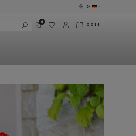
DE
0
0,00 €