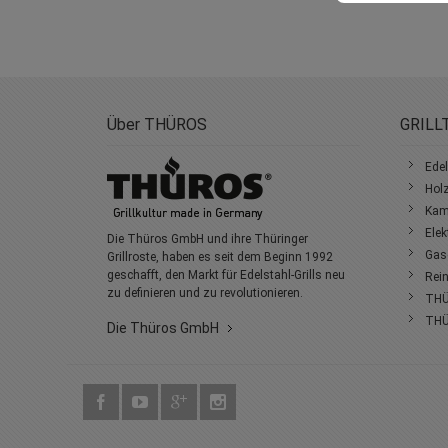
Über THÜROS
GRILL
Edel
Holz
Kami
Elek
Die Thüros GmbH und ihre Thüringer
Gasg
Grillroste, haben es seit dem Beginn 1992
geschafft, den Markt für Edelstahl-Grills neu
Rein
zu definieren und zu revolutionieren.
THÜ
THÜ
Die Thüros GmbH