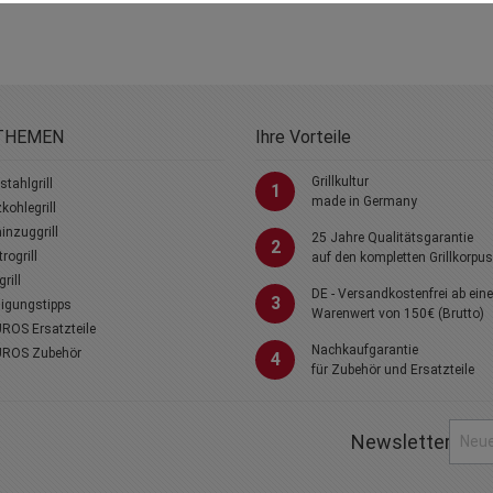
THEMEN
Ihre Vorteile
Grillkultur
stahlgrill
1
made in Germany
kohlegrill
nzuggrill
25 Jahre Qualitätsgarantie
2
trogrill
auf den kompletten Grillkorpus
rill
DE - Versandkostenfrei ab ein
3
igungstipps
Warenwert von 150€ (Brutto)
ROS Ersatzteile
Nachkaufgarantie
ROS Zubehör
4
für Zubehör und Ersatzteile
Newsletter