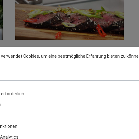
Grillkurse
 verwendet Cookies, um eine bestmögliche Erfahrung bieten zu könne
..
g
Alle Grillkurs-Termine im Überblick. Wählen Sie den
gewünschten Grillkurs an, um mehr zu erfahren ...
MEHR ERFAHREN
erforderlich
n
nktionen
Analytics