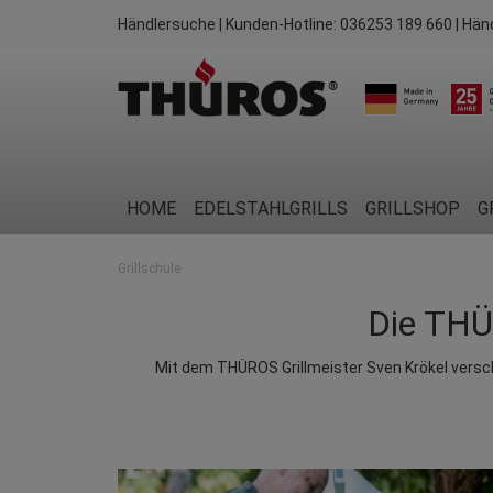
Händlersuche
| Kunden-Hotline:
036253 189 660
| Hän
HOME
EDELSTAHLGRILLS
GRILLSHOP
G
Grillschule
Die THÜR
Mit dem THÜROS Grillmeister Sven Krökel verschied