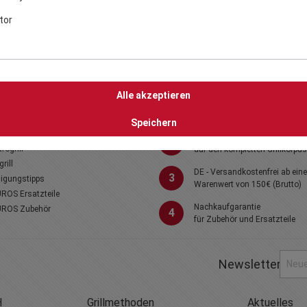
tor
THEMEN
Ihre Vorteile
Alle akzeptieren
Grillkultur
stahlgrill
1
made in Germany
kohlegrill
Speichern
nzuggrill
25 Jahre Qualitätsgarantie
2
trogrill
auf den kompletten Grillkorpus
rill
DE - Versandkostenfrei ab ein
3
igungstipps
Warenwert von 150€ (Brutto)
ROS Ersatzteile
Nachkaufgarantie
ROS Zubehör
4
für Zubehör und Ersatzteile
Newsletter
H
Grillmethoden
Aktuelles