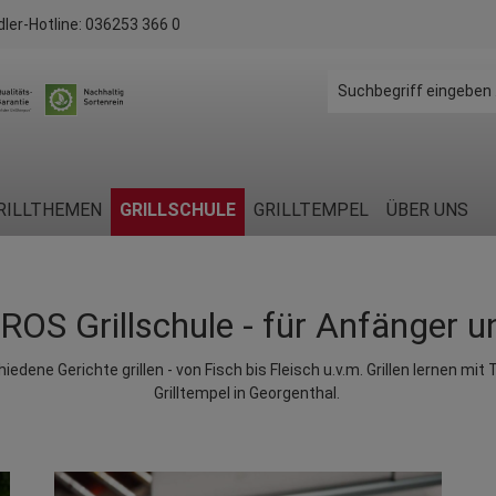
dler-Hotline:
036253 366 0
RILLTHEMEN
GRILLSCHULE
GRILLTEMPEL
ÜBER UNS
OS Grillschule - für Anfänger u
ene Gerichte grillen - von Fisch bis Fleisch u.v.m. Grillen lernen mit 
Grilltempel in Georgenthal.