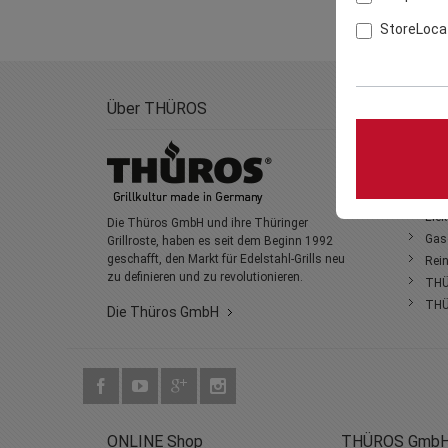
StoreLoca
Über THÜROS
GRILL
Edel
Holz
Kami
Elek
Die Thüros GmbH und ihre Thüringer
Gasg
Grillroste, haben es seit dem Beginn 1992
geschafft, den Markt für Edelstahl-Grills neu
Rein
zu definieren und zu revolutionieren.
THÜ
THÜ
Die Thüros GmbH
ONLINE Shop
THÜROS Gmb