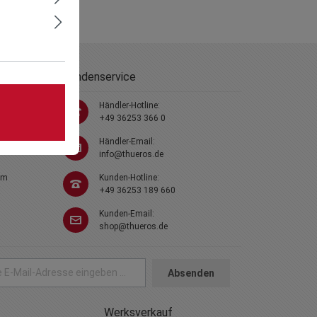
Kundenservice
Händler-Hotline:
+49 36253 366 0
Händler-Email:
info@thueros.de
em
Kunden-Hotline:
+49 36253 189 660
Kunden-Email:
shop@thueros.de
Absenden
Werksverkauf