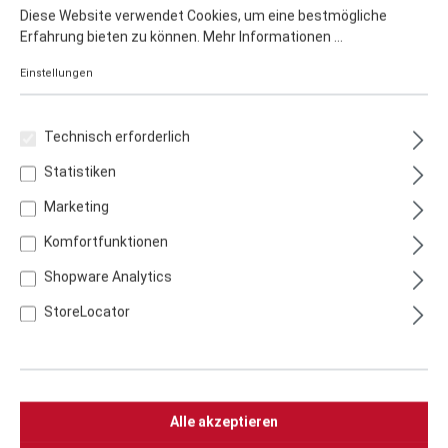
Diese Website verwendet Cookies, um eine bestmögliche
Notiz:
Prinzipiell sind alle Fußvarianten für die
Erfahrung bieten zu können.
Mehr Informationen ...
vorgestellten Kombinationen möglich.
Einstellungen
Herstellung:
Made in Germany
Artikelnummer:
TKE4060
Technisch erforderlich
Breite:
62,5 cm
Statistiken
Höhe:
86 cm
Marketing
Komfortfunktionen
Tiefe:
42,5 cm
Shopware Analytics
Arbeitshöhe:
86 cm
StoreLocator
Gewicht:
16 kg
Alle akzeptieren