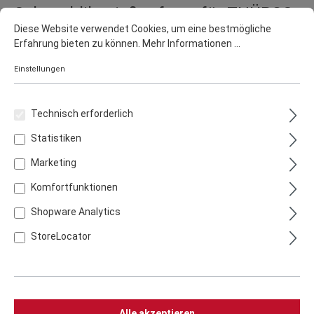
Schaschlikspießaufsatz für THÜROS
Diese Website verwendet Cookies, um eine bestmögliche
T4
Erfahrung bieten zu können.
Mehr Informationen ...
Artikelnummer:
SPA4060E
Einstellungen
89,90 €
inkl. 19% MwSt. zzgl. Versandkosten
Technisch erforderlich
Lieferzeit 2 - 3 Werktage
Statistiken
In den Warenkorb
Marketing
Komfortfunktionen
Shopware Analytics
StoreLocator
Zum Merkzettel hinzufügen
Zum Vergleich hinzufügen
Teilen
Alle akzeptieren