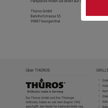
Parkplätze finden Sie direkt auf dem Firmengeländ
Thüros GmbH
Bahnhofstrasse 55
99887 Georgenthal
Über THÜROS
GRILL
Edel
Holz
Kami
Elek
Die Thüros GmbH und ihre Thüringer
Gasg
Grillroste, haben es seit dem Beginn 1992
geschafft, den Markt für Edelstahl-Grills neu
Rein