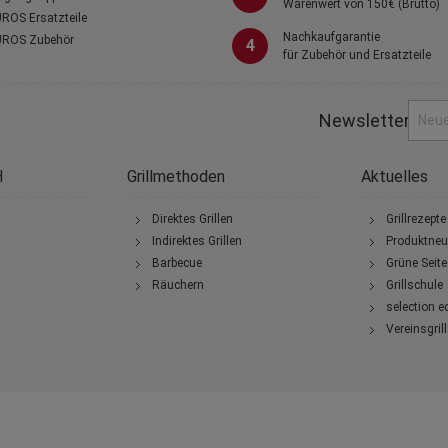
Warenwert von 150€ (Brutto)
ROS Ersatzteile
Nachkaufgarantie
ROS Zubehör
4
für Zubehör und Ersatzteile
Newsletter
H
Grillmethoden
Aktuelles
Direktes Grillen
Grillrezepte
Indirektes Grillen
Produktneu
Barbecue
Grüne Seite
Räuchern
Grillschule
selection e
Vereinsgril