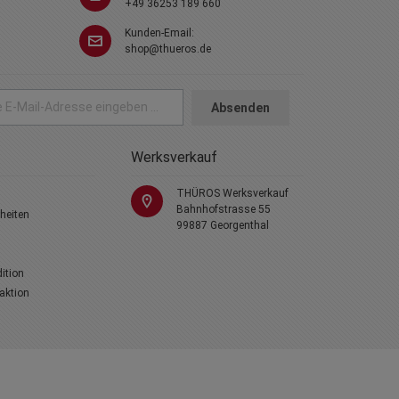
+49 36253 189 660
Kunden-Email:
shop@thueros.de
Absenden
Werksverkauf
THÜROS Werksverkauf
Bahnhofstrasse 55
heiten
99887 Georgenthal
dition
laktion