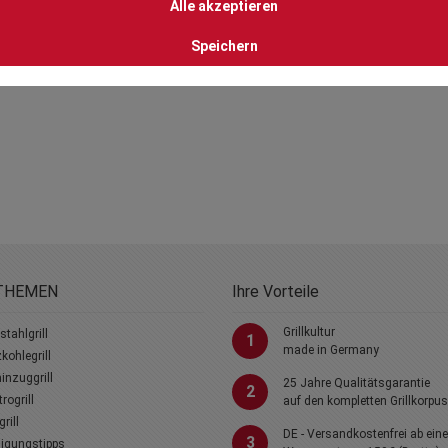
e.
Alle akzeptieren
Speichern
THEMEN
Ihre Vorteile
Grillkultur
stahlgrill
1
made in Germany
kohlegrill
nzuggrill
25 Jahre Qualitätsgarantie
2
trogrill
auf den kompletten Grillkorpus
rill
DE - Versandkostenfrei ab ein
3
igungstipps