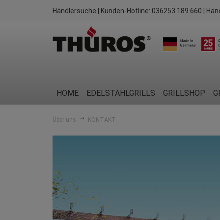
Händlersuche
| Kunden-Hotline:
036253 189 660
| Hän
HOME
EDELSTAHLGRILLS
GRILLSHOP
G
Über uns
KONTAKT