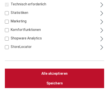
Technisch erforderlich
Statistiken
Marketing
Komfortfunktionen
Shopware Analytics
StoreLocator
Räucher-Chips Kirsche
Alle akzeptieren
9,99 €
zzgl.
Versandkosten
Speichern
Details
Zum Vergleich hinzufügen