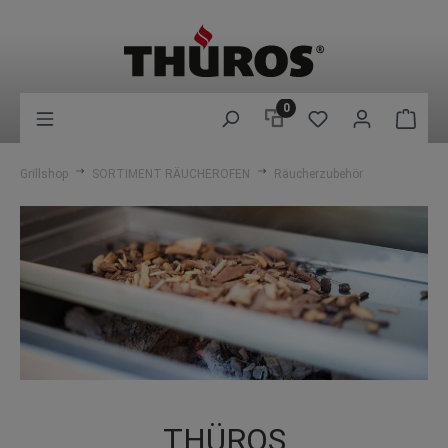
0
Grillshop
SORTIMENT RÄUCHEROFEN
Räucherzubehör
THÜROS