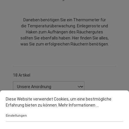
Daneben benötigen Sie ein Thermometer für
die Temperaturüberwachung. Einlegeroste und
Haken zum Aufhängen des Räuchergutes
sollten Sie ebenfalls haben. Hier finden Sie alles,
was Sie zum erfolgreichen Räuchern benötigen.
18 Artikel
Diese Website verwendet Cookies, um eine bestmögliche
Erfahrung bieten zu können.
Mehr Informationen ...
Einstellungen