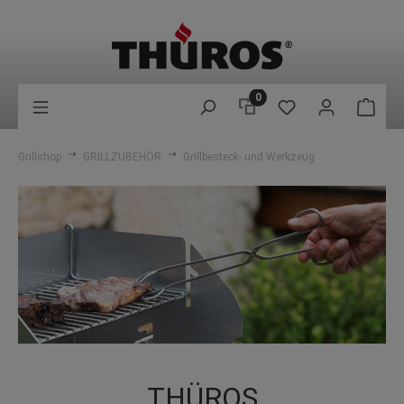
0
Grillshop
GRILLZUBEHÖR
Grillbesteck- und Werkzeug
THÜROS