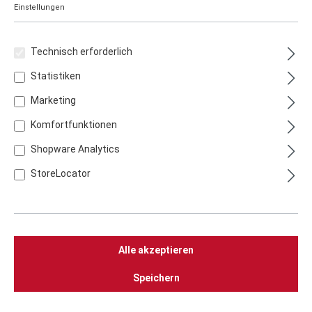
Einstellungen
Technisch erforderlich
Statistiken
Marketing
Komfortfunktionen
Shopware Analytics
StoreLocator
THÜROS Fischbräter / Fischhalter
Edelstahl 2er Pack
Alle akzeptieren
14,90 €
zzgl.
Versandkosten
Speichern