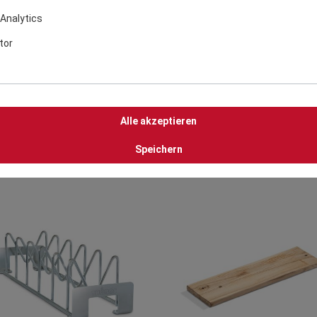
Analytics
HÜROS Aromaholz Erle
Hähnchenbräter/-grill
tor
14,90 €
24,00 €
zzgl.
Versandkosten
zzgl.
Versandkosten
Alle akzeptieren
Zum Vergleich
Details
In den Warenkorb
hinzufügen
Speichern