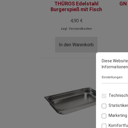
THÜROS Edelstahl
GN 
Burgerspieß mit Fisch
4,90 €
zzgl.
Versandkosten
In den Warenkorb
Diese Website
Informationen .
Einstellungen
Technisch 
Statistike
Marketing
Komfortfu