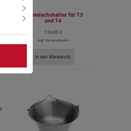
er
Flammlachshalter für T3
und T4
119,90 €
zzgl.
Versandkosten
In den Warenkorb