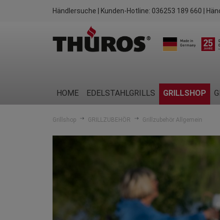
Händlersuche
| Kunden-Hotline:
036253 189 660
| Hän
HOME
EDELSTAHLGRILLS
GRILLSHOP
G
Grillshop
GRILLZUBEHÖR
Grillzubehör Allgemein