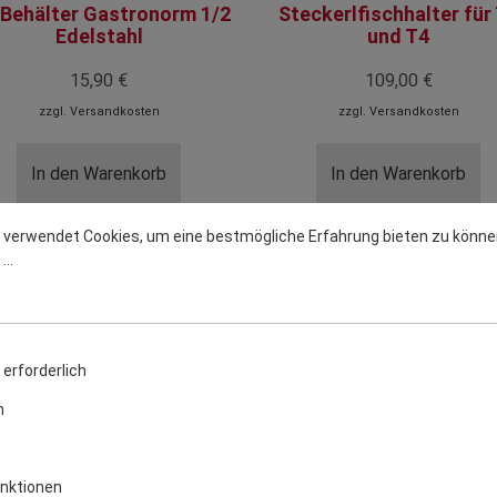
Behälter Gastronorm 1/2
Steckerlfischhalter für
Edelstahl
und T4
15,90 €
109,00 €
zzgl.
Versandkosten
zzgl.
Versandkosten
In den Warenkorb
In den Warenkorb
 verwendet Cookies, um eine bestmögliche Erfahrung bieten zu könne
..
erforderlich
n
nktionen