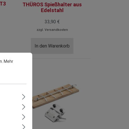
 T3
THÜROS Spießhalter aus
Edelstahl
33,90 €
zzgl.
Versandkosten
In den Warenkorb
n.
Mehr