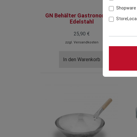
Shopware 
GN Behälter Gastronorm 1/1
T
StoreLoca
Edelstahl
25,90 €
zzgl.
Versandkosten
In den Warenkorb