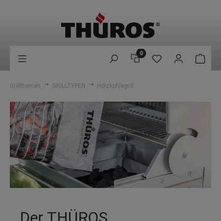
0
Grillthemen
GRILLTYPEN
Holzkohlegrill
Der THÜROS