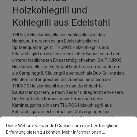
Holzkohlegrill und
Kohlegrill aus Edelstahl
THÜROS Holzkohlegrills und Kohlegrills sind das
Nonplusultra, wenn es um Edelstahlgrills mit
Spitzenqualität geht. THÜROS Holzkohlegrills aus
Edelstahl gibt es in allen erdenklichen Bauarten mit den
unterschiedlichsten Einsatzmöglichkeiten. Die THÜROS
Holzkohlegrills aus Edelstahl findet man unter anderem
als Campinggrill, Säulengrill aber auch als Duo-Grillstation.
Mit dem umfangreichen Grillzubehör lässt sich der
THÜROS Holzkohlegrill durch das durchdachte
Baukastensystem, je nach Bedarf unbegrenzt erweitern.
Der Einsatz des Kaminzugsystems nach dem
Kaminzugprinzip in dem THÜROS Holzkohlegrill aus
Edelstahl garantiert einmaliges Grillvergnügen bei
minimalem Einsatz von Holzkohle. Der Kaminzugeffekt
bei den THÜROS Holzkohlegrills sorgt für schnelles
Diese Website verwendet Cookies, um eine bestmögliche
erreichen und halten der perfekten Grilltemperatur ohne
Erfahrung bieten zu können.
Mehr Informationen ...