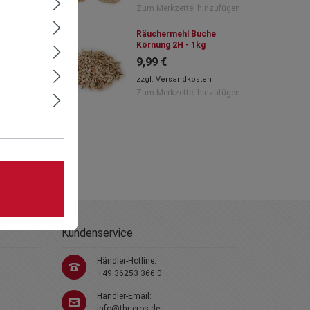
Zum Merkzettel hinzufügen
Räuchermehl Buche
Körnung 2H - 1kg
9,99 €
zzgl.
Versandkosten
Zum Merkzettel hinzufügen
Kundenservice
Händler-Hotline:
+49 36253 366 0
Händler-Email:
info@thueros.de