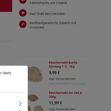
Edelstahlgrills und Zubehör
Kauf direkt beim Hersteller
Nachkaufgarantie für Zubehör und
Ersatzteile
Räuchermehl Buche
Körnung 1-3 - 1kg
9,99 €
n.
Mehr
zzgl.
Versandkosten
Zum Merkzettel hinzufügen
Räuchermehl 3er Set je
350g
on
11,99 €
Räucher-
zzgl.
Versandkosten