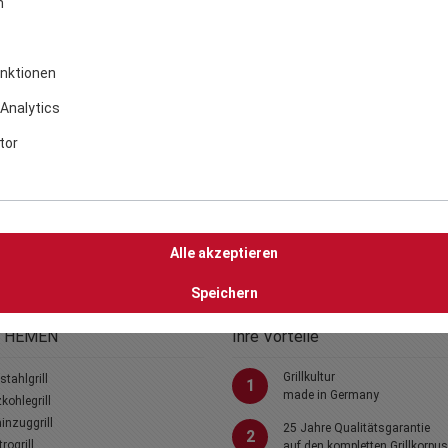
n
nktionen
Analytics
tor
Alle akzeptieren
Speichern
THEMEN
Ihre Vorteile
Grillkultur
stahlgrill
1
made in Germany
kohlegrill
nzuggrill
25 Jahre Qualitätsgarantie
2
trogrill
auf den kompletten Grillkorpus