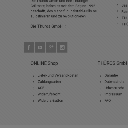
Die Thüros GmbH und ihre Thüringer
Gasg
Grillroste, haben es seit dem Beginn 1992
geschafft, den Markt für Edelstahl-Grills neu
Rein
zu definieren und zu revolutionieren.
THÜ
THÜ
Die Thüros GmbH
ONLINE Shop
THÜROS Gmb
Liefer- und Versandkosten
Garantie
Zahlungsarten
Datenschutz
AGB
Urheberrecht
Widerrufsrecht
Impressum
Widerufs-Button
FAQ