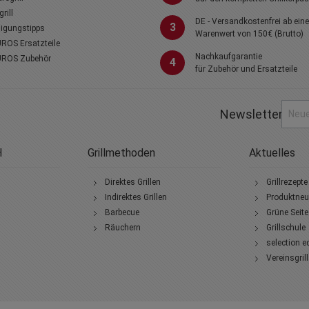
rill
DE - Versandkostenfrei ab ein
3
igungstipps
Warenwert von 150€ (Brutto)
ROS Ersatzteile
Nachkaufgarantie
ROS Zubehör
4
für Zubehör und Ersatzteile
Newsletter
H
Grillmethoden
Aktuelles
Direktes Grillen
Grillrezepte
Indirektes Grillen
Produktneu
Barbecue
Grüne Seite
Räuchern
Grillschule
selection e
Vereinsgril