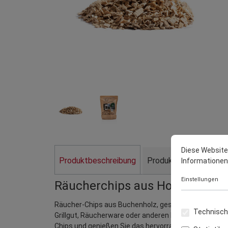
Diese Website
Produktbeschreibung
Produktdaten
Herst
Informationen .
Einstellungen
Räucherchips aus Holz von der
Räucher-Chips aus Buchenholz, gesiebt und getrockn
Technisch 
Grillgut, Räucherware oder anderen Lebensmitteln. R
Chips und genießen Sie das hervorragende Raucharom