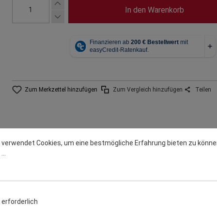
In den Warenkorb
Zum Merkzettel hinzufügen
Zum Vergleich hinzufügen
Teilen
 verwendet Cookies, um eine bestmögliche Erfahrung bieten zu könne
eller
Warn- u. Sicherheitsinformation
..
 Buche - Made in Germany.
et, Premiumqualität. Zum Räuchern, Smoken, Grillen oder Rauchen v
erforderlich
äuchern Sie Ihr Grillgut mit unseren hochwertigen und aromatischen 
a! Qualität - Made in Germany.