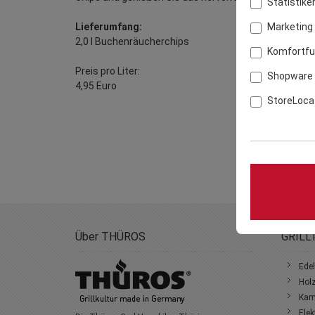
Statistike
Marketing
Lieferumfang:
2,0 l Buchenräucherchips
Komfortfu
Preis pro Liter:
Shopware 
4,95 Euro
StoreLoca
Über THÜROS
GRILL
Edel
Holz
Kami
Elek