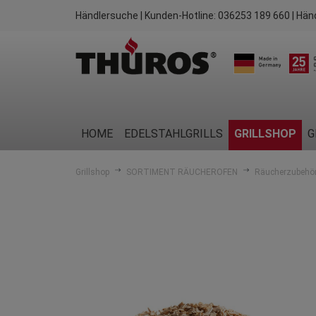
Händlersuche
| Kunden-Hotline:
036253 189 660
| Hän
HOME
EDELSTAHLGRILLS
GRILLSHOP
G
Grillshop
SORTIMENT RÄUCHEROFEN
Räucherzubehö