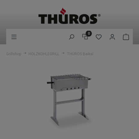
0
Grillshop
HOLZKOHLEGRILL
THÜROS Baikal