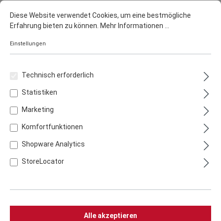
THÜROS Baikal
Diese Website verwendet Cookies, um eine bestmögliche
Erfahrung bieten zu können.
Mehr Informationen ...
Artikelnummer:
K3060E
229,00 €
Einstellungen
inkl. 19% MwSt.
Versandkostenfrei
Lieferzeit 2 - 3 Werktage
Technisch erforderlich
Statistiken
In den Warenkorb
Marketing
Komfortfunktionen
Shopware Analytics
StoreLocator
Zum Merkzettel hinzufügen
Zum Vergleich hinzufügen
Teilen
Alle akzeptieren