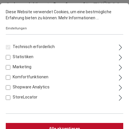
Schaschlikspießaufsatz für THÜROS
Diese Website verwendet Cookies, um eine bestmögliche
T2
Erfahrung bieten zu können.
Mehr Informationen ...
Artikelnummer:
SPA3535E
Einstellungen
59,90 €
inkl. 19% MwSt. zzgl. Versandkosten
Technisch erforderlich
Lieferzeit 2 - 3 Werktage
Statistiken
In den Warenkorb
Marketing
Komfortfunktionen
Shopware Analytics
StoreLocator
Zum Merkzettel hinzufügen
Zum Vergleich hinzufügen
Teilen
Alle akzeptieren