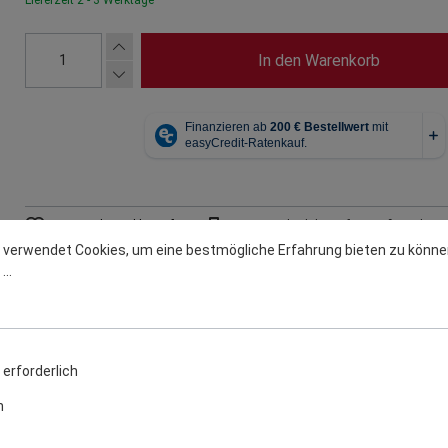
In den Warenkorb
Zum Merkzettel hinzufügen
Zum Vergleich hinzufügen
Teilen
 verwendet Cookies, um eine bestmögliche Erfahrung bieten zu könne
..
eller
Warn- u. Sicherheitsinformation
erforderlich
ig
n
Grillgutes am zentralen Spieß. Sie eignet sich besonders gut für Gef