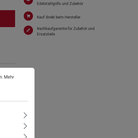
Edelstahlgrills und Zubehör
Kauf direkt beim Hersteller
Nachkaufgarantie für Zubehör und
Ersatzteile
n.
Mehr
lügel.