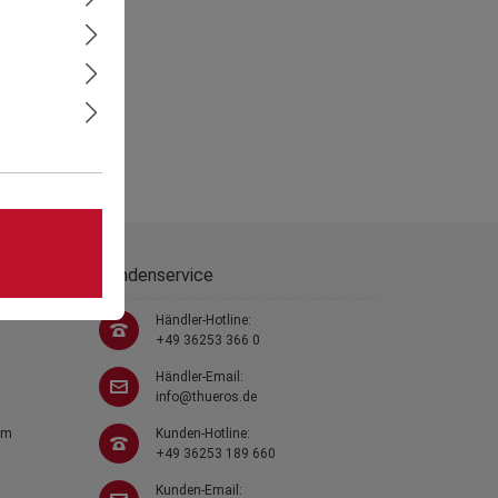
Kundenservice
Händler-Hotline:
+49 36253 366 0
Händler-Email:
info@thueros.de
em
Kunden-Hotline:
+49 36253 189 660
Kunden-Email: