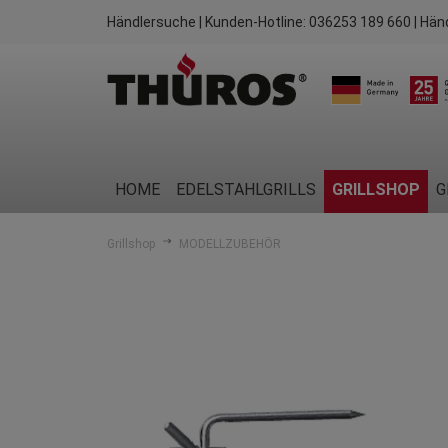
Händlersuche
| Kunden-Hotline:
036253 189 660
| Hän
HOME
EDELSTAHLGRILLS
GRILLSHOP
G
Grillshop
MODELLZUBEHÖR