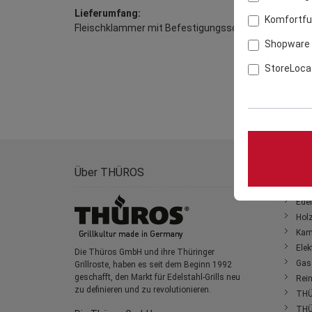
Lieferumfang:
Komfortfu
Fleischklammer mit Befestigungsschraube
Shopware 
StoreLoca
Über THÜROS
GRILL
Edel
Holz
Kami
Elek
Die Thüros GmbH und ihre Thüringer
Gasg
Grillroste, haben es seit dem Beginn 1992
geschafft, den Markt für Edelstahl-Grills neu
Rein
zu definieren und zu revolutionieren.
THÜ
THÜ