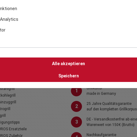
nktionen
Analytics
tor
Alle akzeptieren
THEMEN
Ihre Vorteile
Speichern
Grillkultur
stahlgrill
1
made in Germany
kohlegrill
nzuggrill
25 Jahre Qualitätsgarantie
2
trogrill
auf den kompletten Grillkorpus
rill
DE - Versandkostenfrei ab ein
3
igungstipps
Warenwert von 150€ (Brutto)
ROS Ersatzteile
Nachkaufgarantie
ROS Zubehör