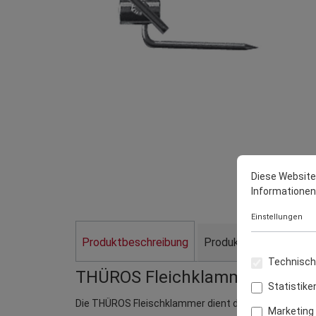
Diese Website
Informationen .
Einstellungen
Produktbeschreibung
Produktdaten
Herst
Technisch 
THÜROS Fleichklammer einseit
Statistike
Die THÜROS Fleischklammer dient der Befestigung des 
Marketing