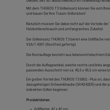
Dieses Set ist ausschließlich im Onlineshop erhäl
Mit dem THÜROS T3 Grilleinsatz können Sie sich Ihren 
und bauen Sie Ihre Traum-Grillstation!
Natürlich müssen Sie dabei nicht auf die Vorteile de
Holzkohleverbrauch und umfangreiches Zubehör.
Der Grilleinsatz THÜROS T3 bietet eine Grillfläche 
V2A/1.4301 (Rostfrei) gefertigt.
Die Rostauflage besteht aus lebensmittelechtem Edels
Durch die Auflagewinkel, welche rechts und links an
passenden Ausschnitt von ca. 45,5 x 45,5 cm einsetz
Ein großer Vorteil des THÜROS T3 BBQ - Plus ist, das
dazugehörigen Schwenkhaube (SH4242ER) und der p
indirekten Grillen beginnen.
Produktdaten:
Grillfläche: 42 x 42 cm