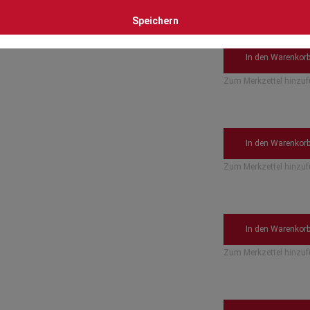
Speichern
Details
Zum Vergleich hinzu
haube T3
Details
Zum Vergleich hinzu