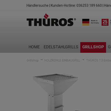
Händlersuche
| Kunden-Hotline:
036253 189 660
| Hän
HOME
EDELSTAHLGRILLS
GRILLSHOP
G
Grillshop
HOLZKOHLE EINBAUGRILL
THÜROS T3 Einbau