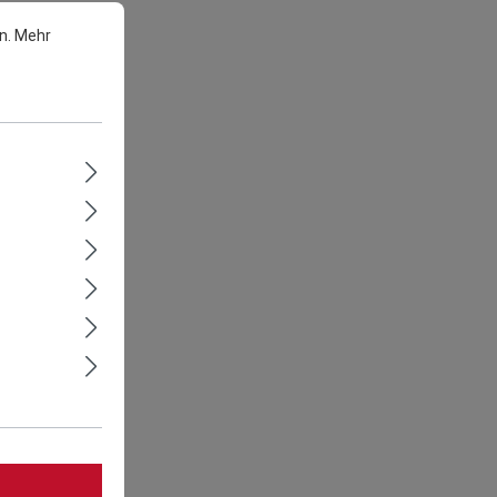
n.
Mehr
zwei
Plancha für Holzkohlegrill 28/38
109,00 €
zzgl.
Versandkosten