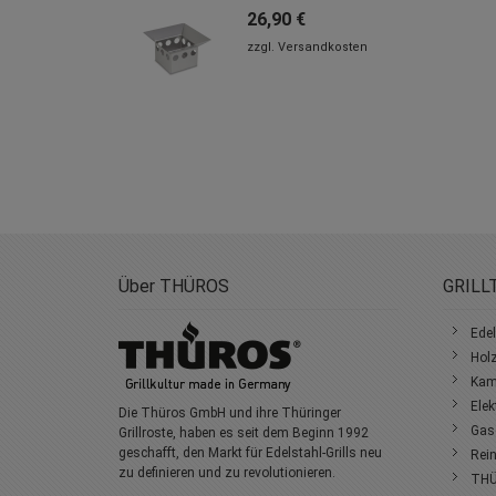
nkorb
inzufügen
Über THÜROS
GRILL
Edel
Holz
Kami
Elek
Die Thüros GmbH und ihre Thüringer
Gasg
Grillroste, haben es seit dem Beginn 1992
geschafft, den Markt für Edelstahl-Grills neu
Rein
zu definieren und zu revolutionieren.
THÜ