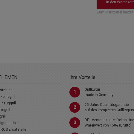
THEMEN
Ihre Vorteile
Grillkultur
stahlgrill
1
made in Germany
kohlegrill
nzuggrill
25 Jahre Qualitätsgarantie
2
trogrill
auf den kompletten Grillkorpus
rill
DE - Versandkostenfrei ab ein
3
igungstipps
Warenwert von 150€ (Brutto)
ROS Ersatzteile