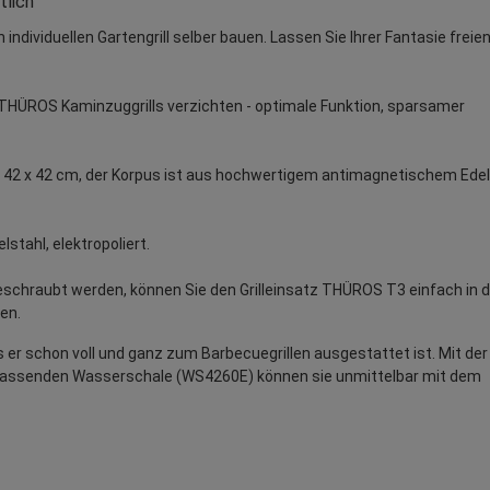
tlich
individuellen Gartengrill selber bauen. Lassen Sie Ihrer Fantasie freie
r THÜROS Kaminzuggrills verzichten - optimale Funktion, sparsamer
von 42 x 42 cm, der Korpus ist aus hochwertigem antimagnetischem Ede
tahl, elektropoliert.
geschraubt werden, können Sie den Grilleinsatz THÜROS T3 einfach in 
en.
s er schon voll und ganz zum Barbecuegrillen ausgestattet ist. Mit der
assenden Wasserschale (WS4260E) können sie unmittelbar mit dem