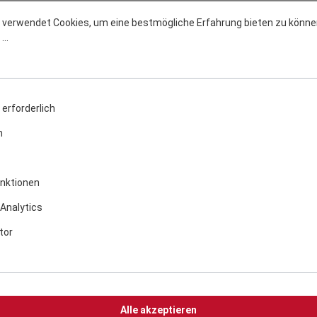
 verwendet Cookies, um eine bestmögliche Erfahrung bieten zu könne
..
iert und lebensmittelecht
erforderlich
n
ler Rostauflage, Wasserschale, Edelstahl-Kohleschale, Aschekasten, 
 Schrauben
nktionen
Analytics
tor
Alle akzeptieren