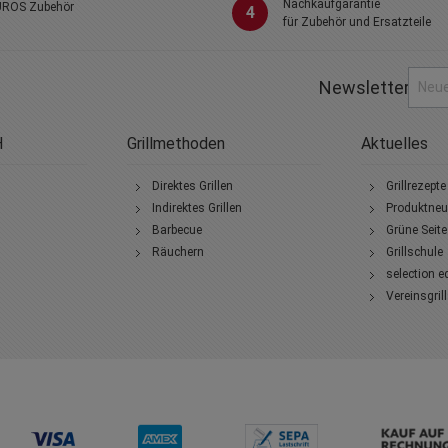
Nachkaufgarantie
ROS Zubehör
4
für Zubehör und Ersatzteile
Newsletter
H
Grillmethoden
Aktuelles
Direktes Grillen
Grillrezepte
Indirektes Grillen
Produktneu
Barbecue
Grüne Seite
Räuchern
Grillschule
selection e
Vereinsgril