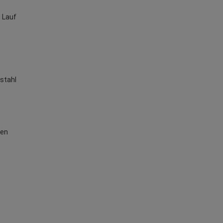
n Lauf
lstahl
den